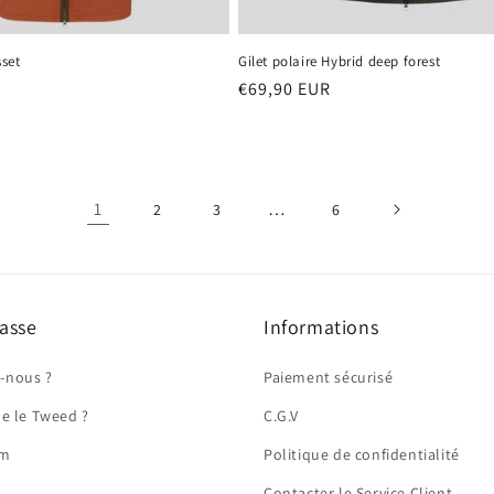
sset
Gilet polaire Hybrid deep forest
Prix
€69,90 EUR
habituel
1
…
2
3
6
asse
Informations
-nous ?
Paiement sécurisé
ue le Tweed ?
C.G.V
om
Politique de confidentialité
Contacter le Service Client