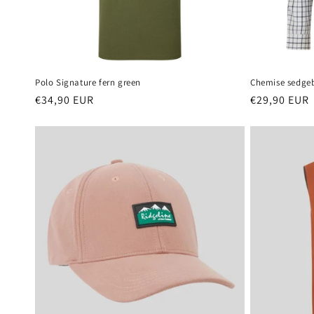
Polo Signature fern green
Chemise sedge
Prix
€34,90 EUR
Prix
€29,90 EUR
habituel
habituel