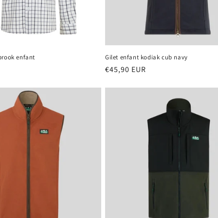
brook enfant
Gilet enfant kodiak cub navy
Prix
€45,90 EUR
habituel