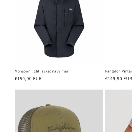
c
t
i
o
n
Monsoon light jacket navy marl
Pantalon Pintai
Prix
€159,90 EUR
Prix
€149,90 EU
:
habituel
habituel