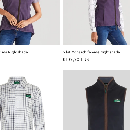
emme Nightshade
Gilet Monarch femme Nightshade
Prix
€109,90 EUR
habituel