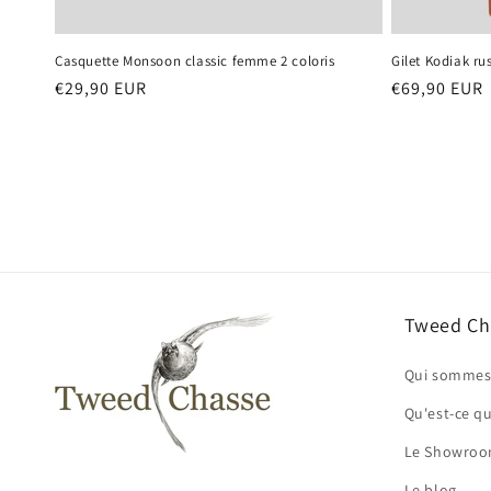
Casquette Monsoon classic femme 2 coloris
Gilet Kodiak ru
Prix
€29,90 EUR
Prix
€69,90 EUR
habituel
habituel
Tweed Ch
Qui sommes
Qu'est-ce q
Le Showro
Le blog