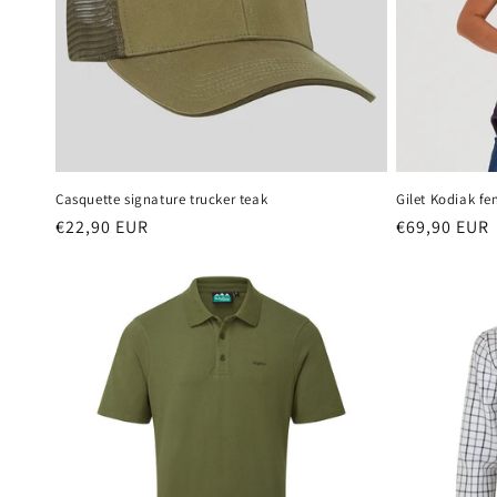
Casquette signature trucker teak
Gilet Kodiak f
Prix
€22,90 EUR
Prix
€69,90 EUR
habituel
habituel