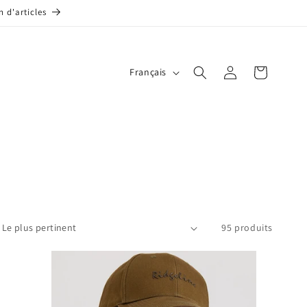
 d'articles
L
Connexion
Panier
Français
a
n
g
u
e
95 produits