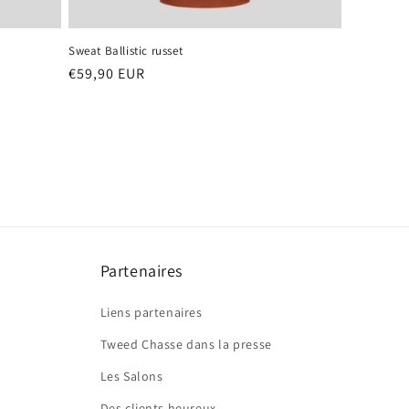
Sweat Ballistic russet
Prix
€59,90 EUR
habituel
Partenaires
Liens partenaires
Tweed Chasse dans la presse
Les Salons
Des clients heureux