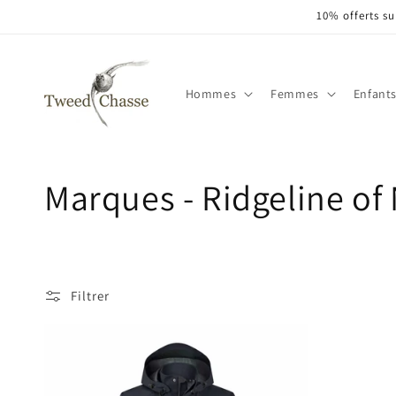
et
10% offerts su
passer
au
contenu
Hommes
Femmes
Enfant
C
Marques - Ridgeline of
o
l
Filtrer
l
e