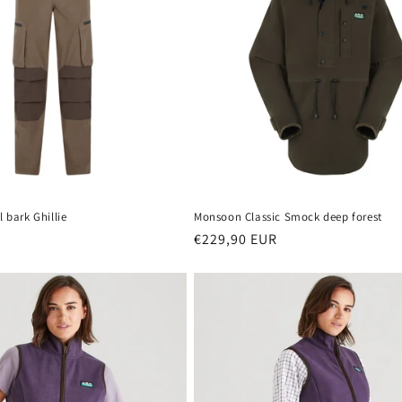
l bark Ghillie
Monsoon Classic Smock deep forest
R
Prix
€229,90 EUR
habituel