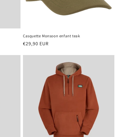
Casquette Monsoon enfant teak
Prix
€29,90 EUR
habituel