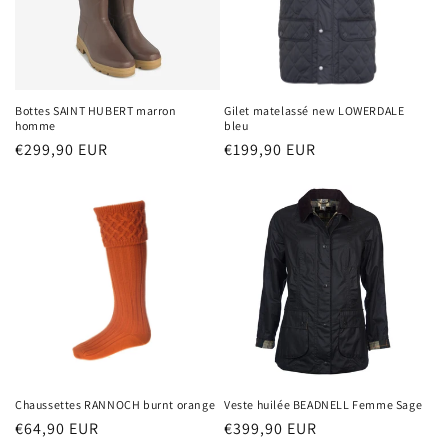
Bottes SAINT HUBERT marron
Gilet matelassé new LOWERDALE
homme
bleu
Prix
€299,90 EUR
Prix
€199,90 EUR
habituel
habituel
Chaussettes RANNOCH burnt orange
Veste huilée BEADNELL Femme Sage
Prix
€64,90 EUR
Prix
€399,90 EUR