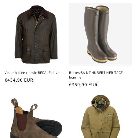
habituel
habituel
Veste huilée classic BEDALE olive
Bottes SAINT HUBERT HERITAGE
homme
Prix
€434,90 EUR
Prix
€359,90 EUR
habituel
habituel