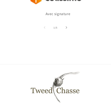
Avec signature
de
1
/
5