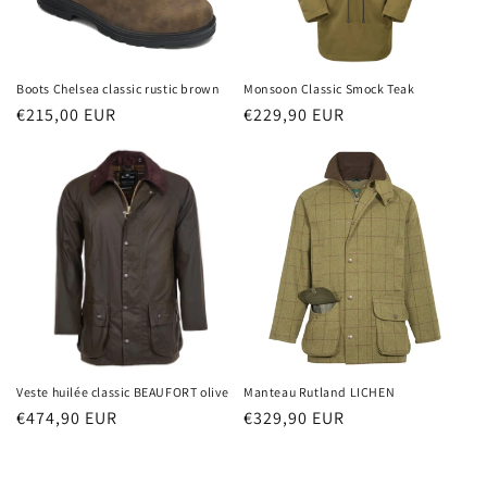
Boots Chelsea classic rustic brown
Monsoon Classic Smock Teak
Prix
€215,00 EUR
Prix
€229,90 EUR
habituel
habituel
Veste huilée classic BEAUFORT olive
Manteau Rutland LICHEN
Prix
€474,90 EUR
Prix
€329,90 EUR
habituel
habituel