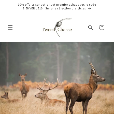
et
10% offerts sur votre tout premier achat avec le code
passer
BIENVENUE10 | Sur une sélection d'articles
au
contenu
Panier