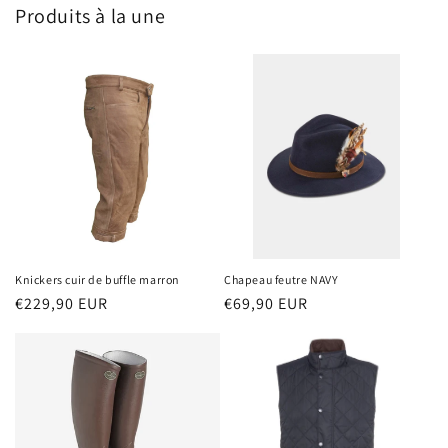
Produits à la une
Knickers cuir de buffle marron
Chapeau feutre NAVY
Prix
€229,90 EUR
Prix
€69,90 EUR
habituel
habituel