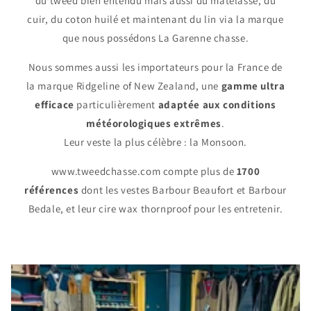
du
tweed
bien entendu mais aussi du matelassé, du
cuir, du coton huilé et maintenant du lin via la marque
que nous possédons
La Garenne chasse
.
Nous sommes aussi les importateurs pour la France de
la marque
Ridgeline of New Zealand
, une
gamme ultra
efficace
particulièrement
adaptée aux conditions
météorologiques extrêmes
.
Leur veste la plus célèbre : la
Monsoon
.
www.tweedchasse.com
compte plus de
1700
références
dont les vestes
Barbour Beaufort
et
Barbour
Bedale
, et leur
cire wax thornproof
pour les entretenir.