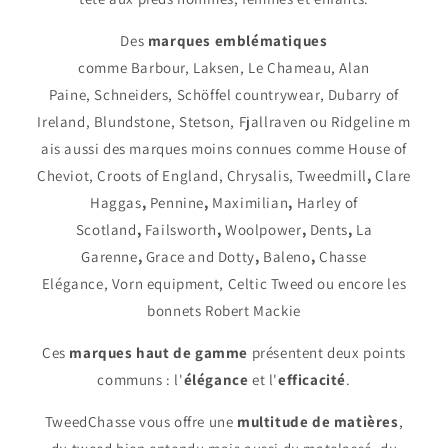
Des
marques emblématiques
comme
Barbour
,
Laksen
,
Le Chameau
,
Alan
Paine
,
Schneiders
,
Schöffel countrywear
,
Dubarry of
Ireland
,
Blundstone
,
Stetson
,
Fjallraven
ou
Ridgeline
m
ais aussi des marques moins connues comme
House of
Cheviot
,
Croots of England
,
Chrysalis
,
Tweedmill
,
Clare
Haggas
,
Pennine
,
Maximilian
,
Harley of
Scotland
,
Failsworth
,
Woolpower
,
Dents
,
La
Garenne
,
Grace and Dotty
,
Baleno
,
Chasse
Elégance
,
Vorn equipment
,
Celtic Tweed
ou encore les
bonnets
Robert Mackie
Ces
marques haut de gamme
présentent deux points
communs : l'
élégance
et l'
efficacité
.
TweedChasse vous offre une
multitude de matières
,