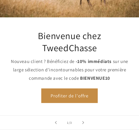
Bienvenue chez
TweedChasse
Nouveau client ? Bénéficiez de
-10% immédiats
sur une
large sélection d'incontournables pour votre première
commande avec le code
BIENVENUE10
Profiter de l'offre
de
1
/
3